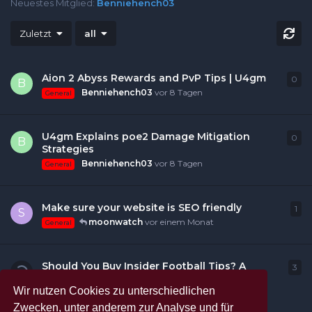
Neuestes Mitglied:
Benniehench03
Zuletzt
all
Aion 2 Abyss Rewards and PvP Tips | U4gm
0
0
A
B
Benniehench03
vor 8 Tagen
General
U4gm Explains poe2 Damage Mitigation
0
0
A
B
Strategies
Benniehench03
vor 8 Tagen
General
Make sure your website is SEO friendly
1
1
An
S
moonwatch
vor einem Monat
General
Should You Buy Insider Football Tips? A
3
3
A
Comprehensive Guide
Wir nutzen Cookies zu unterschiedlichen
moonwatch
vor einem Monat
General
Zwecken, unter anderem zur Analyse und für