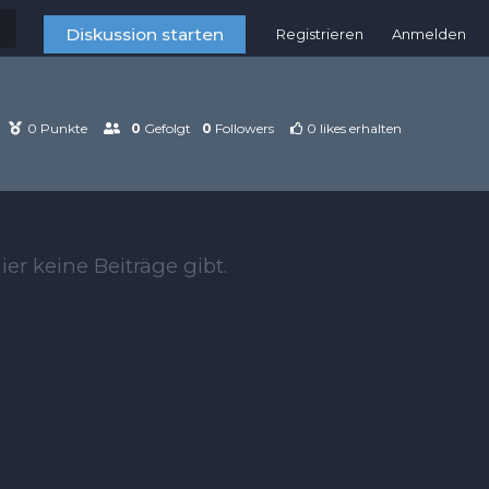
Diskussion starten
Registrieren
Anmelden
0
Punkte
0
Gefolgt
0
Followers
0
likes erhalten
ier keine Beiträge gibt.