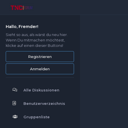
Beiträge
0
Hallo, Fremder!
Diskussionen
0
Sieht so aus, als wärst du neu hier.
Abzeichen
0
Wenn Du mitmachen möchtest,
klicke auf einen dieser Buttons!
Gefällt mir
Registrieren
Abstimmungen
Anmelden
Erwähnungen
Alle Diskussionen
Benutzerverzeichnis
Gruppenliste