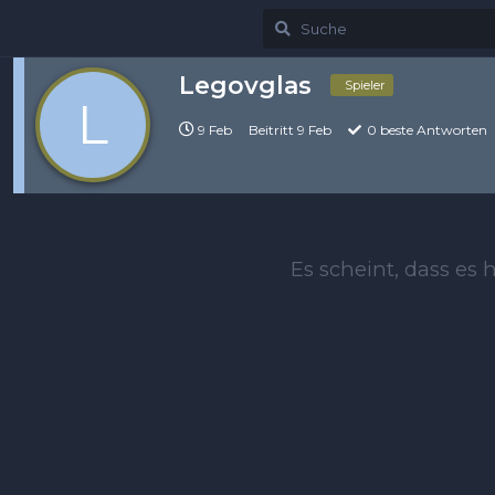
Legovglas
Spieler
L
9 Feb
Beitritt
9 Feb
0
beste Antworten
Es scheint, dass es h