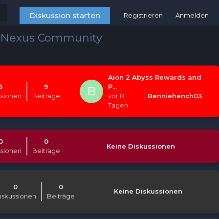
Diskussion starten
Registrieren
Anmelden
 Nexus Community
Aion 2 Abyss Rewards and
5
9
P...
B
ssionen
Beiträge
vor 8
|
Benniehench03
Tagen
0
0
Keine Diskussionen
ssionen
Beiträge
0
0
Keine Diskussionen
iskussionen
Beiträge