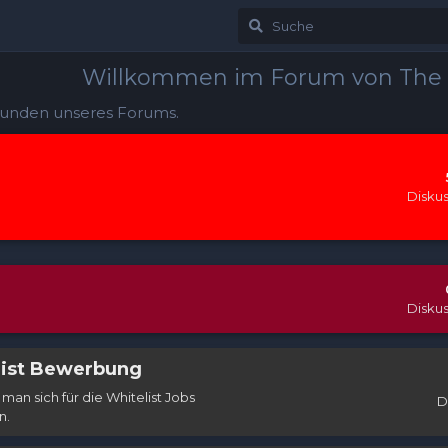
Willkommen im Forum von The
kunden unseres Forums.
Disku
Disku
list Bewerbung
man sich für die Whitelist Jobs
D
n.