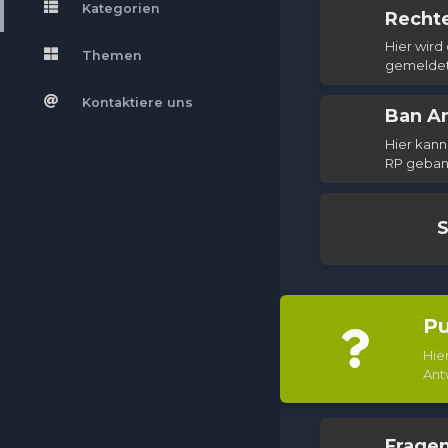
Kategorien
Recht
Hier wird
Themen
gemeldet
Kontaktiere uns
Ban A
Hier kan
RP gebann
S
Pu
Hie
Ant
Frage