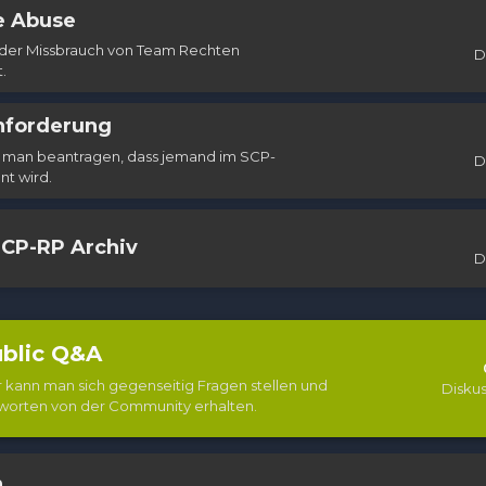
e Abuse
 der Missbrauch von Team Rechten
D
.
nforderung
n man beantragen, dass jemand im SCP-
D
t wird.
CP-RP Archiv
D
blic Q&A
r kann man sich gegenseitig Fragen stellen und
Disku
worten von der Community erhalten.
n